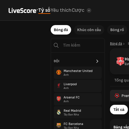
Tỷ số
Yêu thích
Cược
Bóng đá
Khúc côn cầu
Bóng rổ
Bóng đá
Ha
ĐỘI
Es
Manchester United
Anh
Tổng qu
Liverpool
Anh
Pre
Arsenal FC
Anh
Tất cả
Real Madrid
Tây Ban Nha
FC Barcelona
Bảng xế
Tây Ban Nha