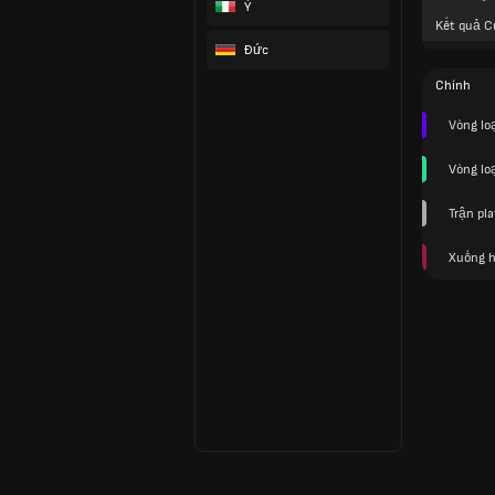
Ý
Kết quả C
Đức
Chính
Vòng lo
Vòng lo
Trận pl
Xuống 