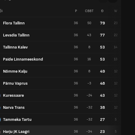
ội
P
CBBT
Đ
W
HÒA
Flora Tallinn
79
36
50
23
10
Levadia Tallinn
77
36
43
22
11
Tallinna Kalev
53
36
8
14
11
Paide Linnameeskond
53
36
16
13
14
Nõmme Kalju
49
36
8
12
13
Pärnu Vaprus
48
36
-3
12
12
Kuressaare
43
36
-24
12
7
Narva Trans
38
36
-32
12
2
Tammeka Tartu
27
36
-32
5
12
Harju JK Laagri
23
36
-34
5
8