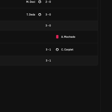
M. Doci
2 - 0
T. Deda
3 - 0
3
-
0
A. Machado
3 - 1
C. Corplet
3
-
1