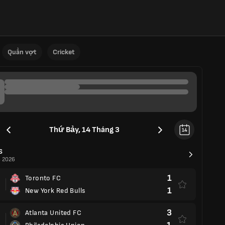
Quần vợt
Cricket
Thứ Bảy, 14 Tháng 3
14
S
 2026
1
Toronto FC
1
New York Red Bulls
3
Atlanta United FC
1
Philadelphia Union
0
Columbus Crew
1
Nashville SC