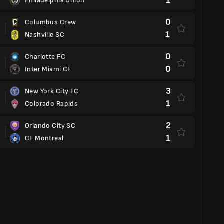
0
Charlotte FC
0
Inter Miami CF
3
New York City FC
1
Colorado Rapids
2
Orlando City SC
1
CF Montreal
L Championship
A
2
Loudoun United
3
Pittsburgh Riverhounds
3
Detroit City FC
0
Brooklyn
4
Louisville City
1
Miami