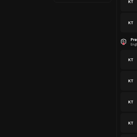
KT
KT
CAF
Inte
KT
Ser
Braz
KT
KT