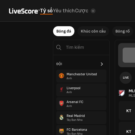
Tỷ số
Yêu thích
Cược
Bóng đá
Khúc côn cầu
Bóng rổ
LIVE
ML
ĐỘI
MLS
Manchester United
Anh
KT
Liverpool
Anh
KT
Arsenal FC
Anh
Real Madrid
Tây Ban Nha
KT
FC Barcelona
Tây Ban Nha