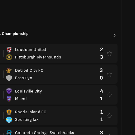
1
Rhode Island FC
1
Sporting Jax
3
Colorado Springs Switchbacks
2
Las Vegas Lights
0
Lexington SC
0
Sacramento Republic
mier League 2025/2026
land
0
Burnley FC
0
Bournemouth
0
Sunderland
1
Brighton & Hove Albion
0
Chelsea