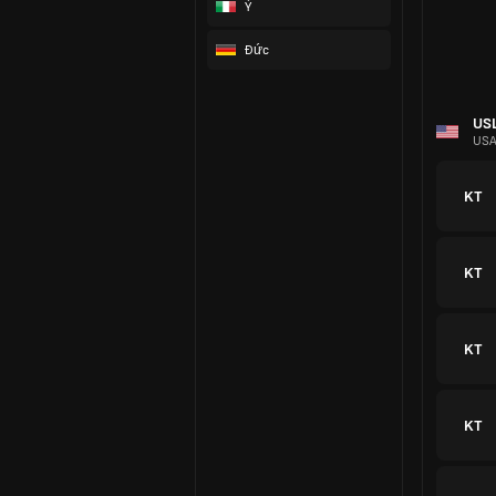
Ý
KT
Đức
KT
KT
Pre
Eng
KT
KT
KT