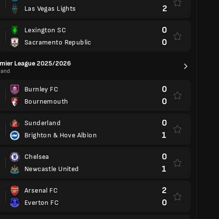
1
Newcastle United
2
Arsenal FC
0
Everton FC
1
West Ham United
1
Manchester City
 Champions League Final Stage
rnational
1
RSB Berkane
1
Al Hilal (SDN)
ie A
il
2
EC Vitoria BA
0
Atlético Mineiro MG
0
Botafogo FR RJ