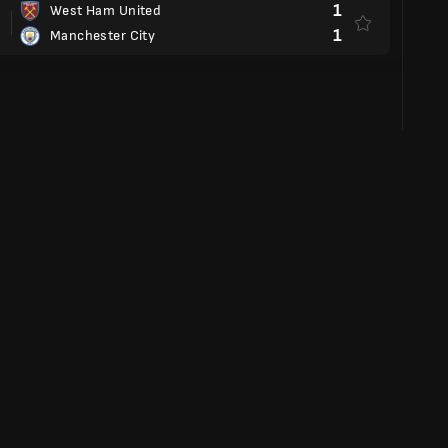
3
CR Flamengo RJ