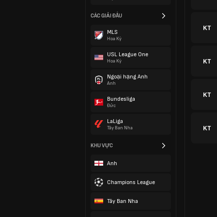
KT
CÁC GIẢI ĐẤU
MLS
Hoa Kỳ
KT
USL League One
Hoa Kỳ
Ngoại hạng Anh
KT
Anh
Bundesliga
US
Đức
US
LaLiga
Tây Ban Nha
KT
KHU VỰC
Anh
KT
Champions League
Tây Ban Nha
KT