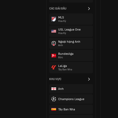
CÁC GIẢI ĐẤU
MLS
Hoa Kỳ
USL League One
Hoa Kỳ
Ngoại hạng Anh
Anh
Bundesliga
Đức
LaLiga
Tây Ban Nha
KHU VỰC
Anh
Champions League
Tây Ban Nha