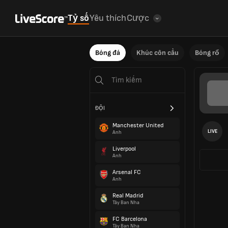
Tỷ số
Yêu thích
Cược
Bóng đá
Khúc côn cầu
Bóng rổ
LIVE
ĐỘI
Manchester United
Anh
Liverpool
Anh
Arsenal FC
Anh
Real Madrid
Tây Ban Nha
FC Barcelona
Tây Ban Nha