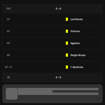
ПЕР
0
-
0
55'
Luis Rocha
63'
Vinicius
66'
Адріано
88'
Sergio Araujo
90 + 6'
Г. Батіста
ЗВ
0
-
0