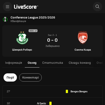
Conference League 2025/2026
Кваліфікація
AGG
Заг: 2 - 1
0 - 0
Завершено
Шемрок Роверс
Санта Клара
Інформація
Огляд
Статистика
Склади команд
Очні 
Події
Коментарі
27'
Вендел Вендел
30'
Лі Грейс