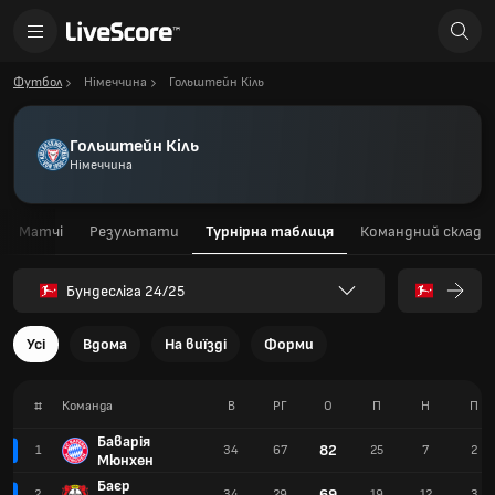
Футбол
Німеччина
Гольштейн Кіль
Гольштейн Кіль
Німеччина
Матчі
Результати
Турнірна таблиця
Командний склад
Бундесліга 24/25
Усі
Вдома
На виїзді
Форми
#
Команда
В
РГ
О
П
Н
П
Баварія
82
1
34
67
25
7
2
Мюнхен
Баєр
69
2
34
29
19
12
3