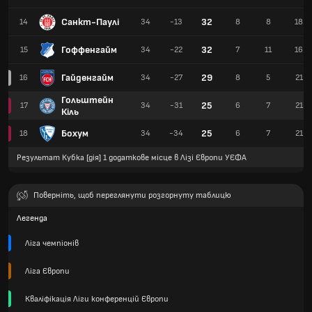
Санкт-Паулі
32
14
34
-13
8
8
18
Гоффенгайм
32
15
34
-22
7
11
16
Гайденгайм
29
16
34
-27
8
5
21
Гольштейн
25
17
34
-31
6
7
21
Кіль
Бохум
25
18
34
-34
6
7
21
Результат Кубка [дія] 1 додаткове місце в Лізі Європи УЄФА
Поверніть, щоб переглянути розгорнуту таблицю
Легенда
Ліга чемпіонів
Ліга Європи
Кваліфікація Ліги конференцій Європи