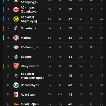
Леверкузен
Айнтрахт
60
3
34
22
17
9
8
Франкфурт
Боруссія
57
4
34
20
17
6
11
Дортмунд
Фрайбург
55
5
34
-4
16
7
11
Майнц
52
6
34
12
14
10
10
РБ Лейпциг
51
7
34
5
13
12
9
Вердер
51
8
34
-3
14
9
11
Штутгарт
50
9
34
11
14
8
12
Боруссія
45
10
34
-2
13
6
15
Менхенгладбах
Вольфсбург
43
11
34
2
11
10
13
Аугсбург
43
12
34
-16
11
10
13
Уніон Берлін
40
13
34
-16
10
10
14