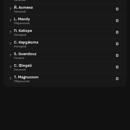
Захисник
Й. Алтена
0
7
Захисник
L. Mendy
0
7
Півзахисник
П. Каборе
0
7
Нападник
С. Керджота
0
7
Нападник
S. Guendouz
0
7
Forward
С. Фіндей
0
7
Захисник
T. Magnusson
0
7
Півзахисник