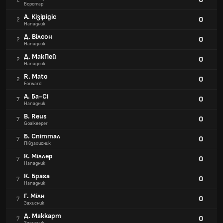
Воротар
А. Кізірідіс
0
2
Нападник
Д. Вілсон
0
2
Нападник
Д. МакПей
0
2
Нападник
R. Mato
0
2
Forward
А. Ба-Сі
0
7
Нападник
B. Reus
0
7
Goalkeeper
Б. Спіттал
0
7
Півзахисник
К. Міллер
0
7
Нападник
К. Брага
0
7
Нападник
Г. Мілн
0
7
Захисник
Д. Маккарт
0
7