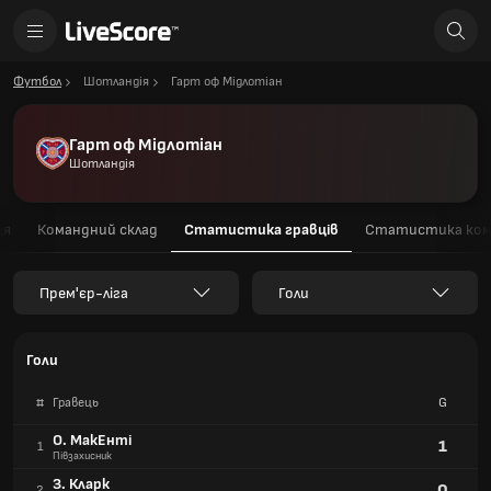
Футбол
Шотландія
Гарт оф Мідлотіан
Гарт оф Мідлотіан
Шотландія
ця
Командний склад
Статистика гравців
Статистика ком
Прем'єр-ліга
Голи
Голи
#
Гравець
G
О. МакЕнті
1
1
Півзахисник
З. Кларк
0
2