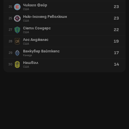
Чикаго Файр
23
25
США
Нью-Інгленд Революшн
23
25
США
Сіетл Сондерс
22
27
США
Лос Анджелес
19
28
США
Ванкувер Вайткепс
17
29
Канада
Нашвілл
14
30
США