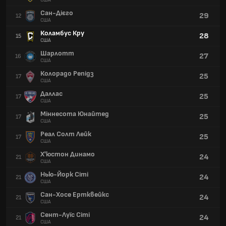
США
Сан-Дієго
29
12
США
Коламбус Кру
28
15
США
Шарлотт
27
16
США
Колорадо Репідз
25
17
США
Даллас
25
17
США
Міннесота Юнайтед
25
17
США
Реал Солт Лейк
25
17
США
Х'юстон Динамо
24
21
США
Нью-Йорк Сіті
24
21
США
Сан-Хосе Ертквейкс
24
21
США
Сент-Луїс Сіті
24
21
США