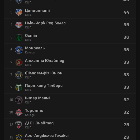
США
Цинциннаті
44
3
США
Нью-Йорк Ред Буллс
39
4
США
Остін
36
5
США
Монреаль
35
6
Канада
Атланта Юнайтед
33
7
США
Філадельфія Юніон
33
7
США
Портленд Тімберс
33
7
США
Інтер Маямі
32
10
США
Торонто
32
10
Канада
Ді Сі Юнайтед
29
12
США
Лос-Анджелес Гелаксі
29
12