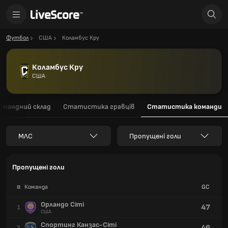
Футбол
США
Коламбус Кру
Коламбус Кру
США
омандний склад
Статистика гравців
Статистика команди
МЛС
Пропущені голи
Пропущені голи
#
Команда
GC
Орландо Сіті
47
1
США
Спортинг Канзас-Сіті
46
2