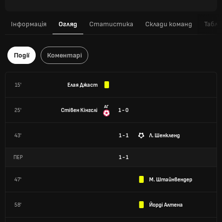
Інформація
Огляд
Статистика
Склади команд
Табли
Події
Коментарі
15'
Елая Джаст
АГ
25'
Стівен Кінгслі
1 - 0
43'
1 - 1
Л. Шенкленд
ПЕР
1
-
1
47'
М. Штайнвендер
58'
Йорді Алтена