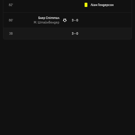
82'
Ліам Гендерсон
Блер Спіттал
86'
3 - 0
М. Штайнвендер
ЗВ
3
-
0