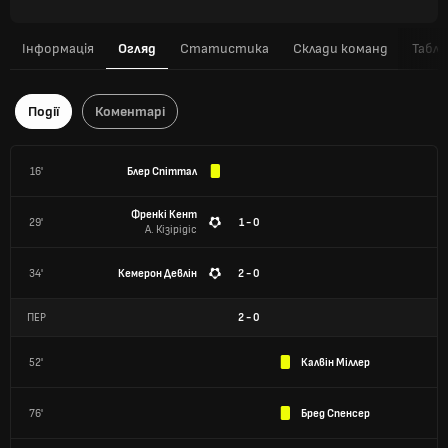
Інформація
Огляд
Статистика
Склади команд
Табли
Події
Коментарі
16'
Блер Спіттал
Френкі Кент
29'
1 - 0
А. Кізірідіс
34'
Кемерон Девлін
2 - 0
ПЕР
2
-
0
52'
Калвін Міллер
76'
Бред Спенсер