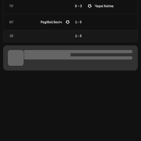
76'
0 - 3
Чарлі Кеїта
80'
Радівой Босіч
1 - 3
ЗВ
1
-
3