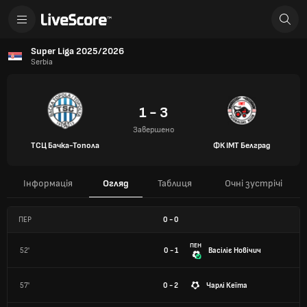
Super Liga 2025/2026
Serbia
1 - 3
Завершено
ТСЦ Бачка-Топола
ФК ІМТ Белград
Інформація
Огляд
Таблиця
Очні зустрічі
ПЕР
0
-
0
ПЕН
52'
0 - 1
Васіліє Новічич
57'
0 - 2
Чарлі Кеїта