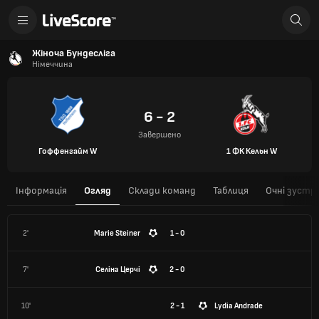
Жіноча Бундесліга
Німеччина
6 - 2
Завершено
Гоффенгайм W
1 ФК Кельн W
Інформація
Огляд
Склади команд
Таблиця
Очні зустрі
2'
Marie Steiner
1 - 0
7'
Селіна Церчі
2 - 0
10'
2 - 1
Lydia Andrade