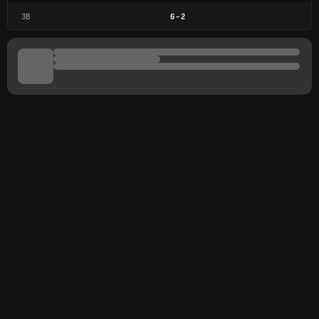
ЗВ
6
-
2