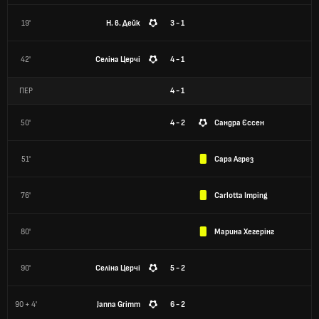
19'
Н. в. Дейк
3 - 1
42'
Селіна Церчі
4 - 1
ПЕР
4
-
1
50'
4 - 2
Сандра Єссен
51'
Сара Агрез
76'
Carlotta Imping
80'
Марина Хегерінг
90'
Селіна Церчі
5 - 2
90 + 4'
Janna Grimm
6 - 2