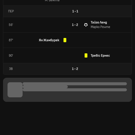
М. Беніта
ПЕР
1
-
1
Тайго Ленд
56'
1 - 2
Марко Ренте
87'
Ян Жамбурек
90'
Тревіс Ернес
ЗВ
1
-
2