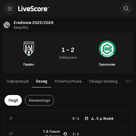
Eredivisie 2025/2026
Ередивізі
1 - 2
Завершено
Геракл
Гронінген
Інформація
Огляд
Статистика
Склади команд
Табли
Події
Коментарі
3'
0 - 1
Д. . в. д. Верфф
Т. В. Гільст
17'
1 - 1