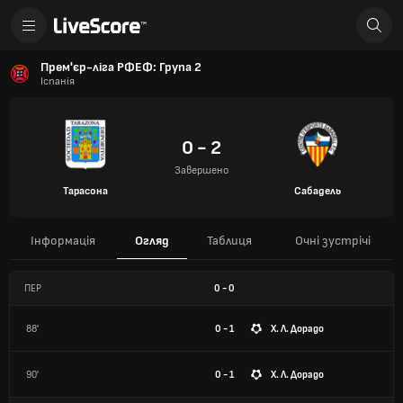
Прем'єр-ліга РФЕФ: Група 2
Іспанія
0 - 2
Завершено
Тарасона
Сабадель
Інформація
Огляд
Таблиця
Очні зустрічі
ПЕР
0
-
0
88'
0 - 1
Х. Л. Дорадо
90'
0 - 1
Х. Л. Дорадо