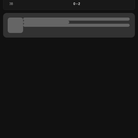
ЗВ
0
-
2