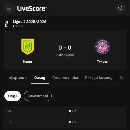
Ligue 1 2025/2026
France
0 - 0
Завершено
Нант
Тулуза
Інформація
Огляд
Статистика
Склади команд
Табли
Події
Коментарі
ПЕР
0
-
0
ЗВ
0
-
0