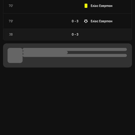
70'
Еліас Егертон
79'
0 - 3
Еліас Егертон
ЗВ
0
-
3