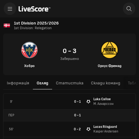
1st Division 2025/2026
1st Division: Relegation
0 - 3
Завершено
Хобро
Орхус Фремад
Інформація
Огляд
Статистика
Склади команд
Табли
Luka Calloe
9'
0 - 1
М. Агнарссон
ПЕР
0
-
1
Lucas Riisgaard
56'
0 - 2
Kasper Andersen