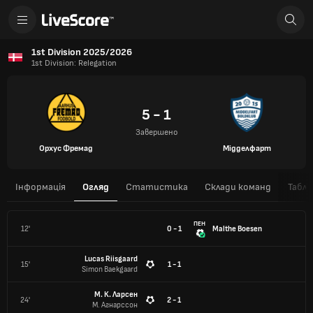
1st Division 2025/2026
1st Division: Relegation
5 - 1
Завершено
Орхус Фремад
Мідделфарт
Інформація
Огляд
Статистика
Склади команд
Табли
ПЕН
12'
0 - 1
Malthe Boesen
Lucas Riisgaard
15'
1 - 1
Simon Baekgaard
М. К. Ларсен
24'
2 - 1
М. Агнарссон