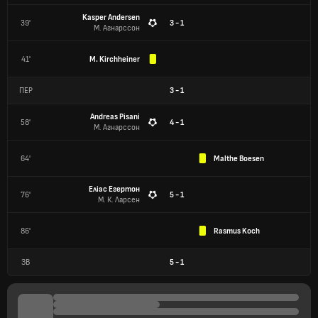
Kasper Andersen
39'
3 - 1
М. Агнарссон
41'
M. Kirchheiner
ПЕР
3
-
1
Andreas Pisani
58'
4 - 1
М. Агнарссон
64'
Malthe Boesen
Еліас Егертон
76'
5 - 1
М. К. Ларсен
86'
Rasmus Koch
ЗВ
5
-
1