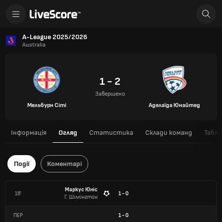
A-League 2025/2026
Australia
1 - 2
Завершено
Мельбурн Сіті
Аделаїда Юнайтед
Інформація
Огляд
Статистика
Склади команд
Табли
Події
Коментарі
Маркус Юніс
18'
1 - 0
Г. Шіллінгтон
ПЕР
1
-
0