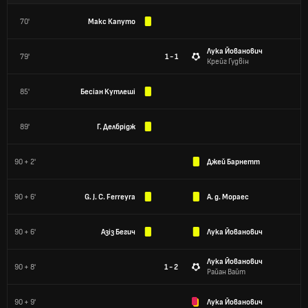
70'
Макс Капуто
Лука Йованович
79'
1 - 1
Крейг Гудвін
85'
Бесіан Кутлеші
89'
Г. Делбрідж
90 + 2'
Джей Барнетт
90 + 6'
G. J. C. Ferreyra
А. д. Мораес
90 + 6'
Азіз Бегич
Лука Йованович
Лука Йованович
90 + 8'
1 - 2
Райан Вайт
90 + 9'
Лука Йованович