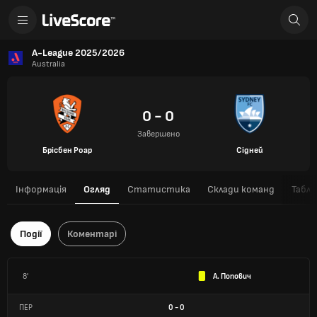
A-League 2025/2026
Australia
0 - 0
Завершено
Брісбен Роар
Сідней
Інформація
Огляд
Статистика
Склади команд
Табли
Події
Коментарі
8'
А. Попович
ПЕР
0
-
0