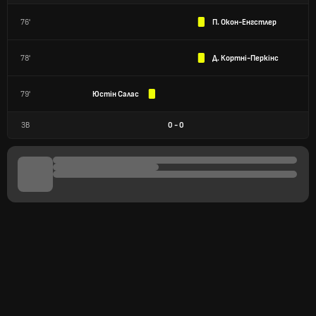
76'
П. Окон-Енгстлер
78'
Д. Кортні-Перкінс
79'
Юстін Салас
ЗВ
0
-
0