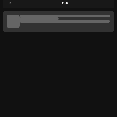
ЗВ
2
-
0