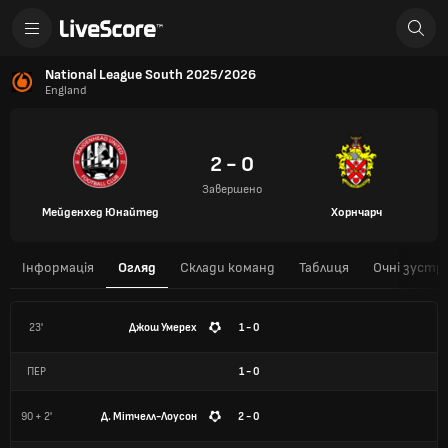
National League South 2025/2026
England
2 - 0
Завершено
Мейденхед Юнайтед
Хорнчарч
Інформація
Огляд
Склади команд
Таблиця
Очні зустрі
23'
Джош Умерех
1 - 0
ПЕР
1
-
0
90 + 2'
Д. Мітчелл-Лоусон
2 - 0