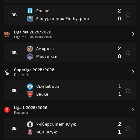
2
Расінг
ЗВ
0
Естудіантес Ріо Куарто
Liga MX 2025/2026
Liga MX, Clausura 2026
2
Америка
ЗВ
0
Масатлан
Superliga 2025/2026
Denmark
1
Сількеборг
ЗВ
1
Вейле
Liga 1 2025/2026
Romania
2
Університет Клуж
ЗВ
1
ЧФР Клуж