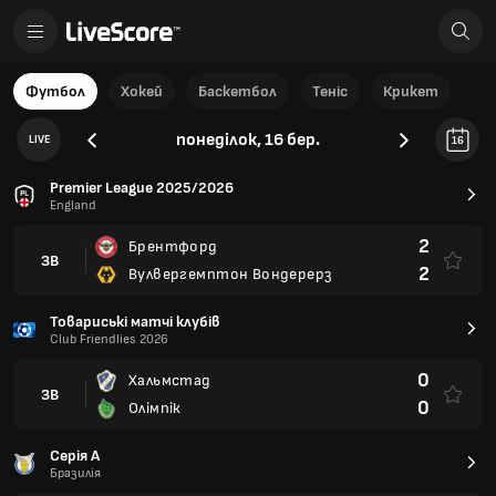
Футбол
Хокей
Баскетбол
Теніс
Крикет
понеділок, 16 бер.
LIVE
16
Premier League 2025/2026
England
2
Брентфорд
ЗВ
2
Вулвергемптон Вондерерз
Товариські матчі клубів
Club Friendlies 2026
0
Хальмстад
ЗВ
0
Олімпік
Серія А
Бразилія