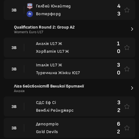
4
Гелвей Юнайтед
ЗВ
3
Вотерфорд
Qualification Round 2: Group A2
Women's Euro U17
1
Англія U17 Ж
ЗВ
0
Хорватія U17 Ж
3
Італія U17 Ж
ЗВ
0
Туреччина Жінки Ю17
Ліга бейсболістів Великої Британії
Англія
3
СДС Еф Сі
ЗВ
2
Вемблі Рейнджерс
6
Депортріо
ЗВ
2
Gold Devils