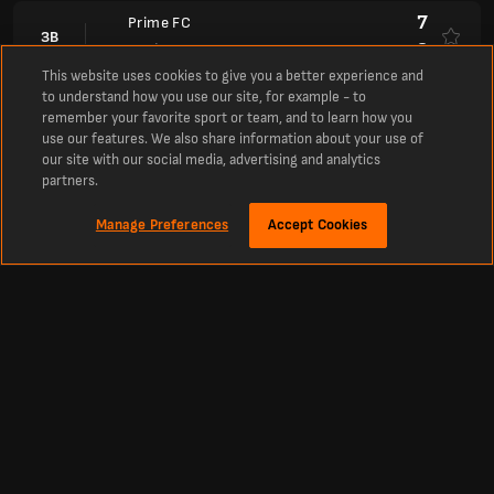
7
Prime FC
ЗВ
3
N5 ФК
This website uses cookies to give you a better experience and
3
to understand how you use our site, for example - to
Янайтед
ЗВ
remember your favorite sport or team, and to learn how you
3
ВЗН ФК
use our features. We also share information about your use of
our site with our social media, advertising and analytics
2
Community FC
partners.
ЗВ
7
Требол ФК
Manage Preferences
Accept Cookies
7
Rukkas FC
ЗВ
5
Clutch FC
Victoria Premier League
Australia
1
Bulleen Lions
ЗВ
2
Брунсвік Ювентус ФК
Elite 1
Cameroon