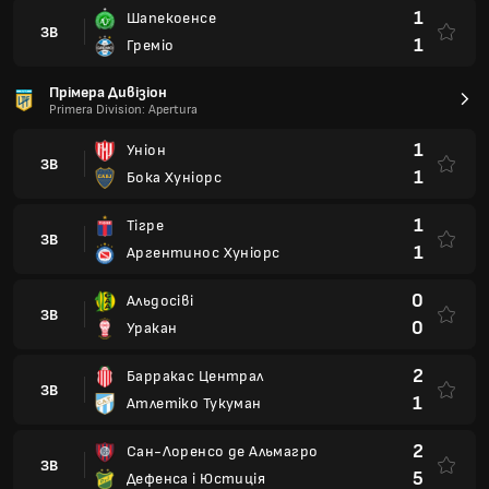
1
Шапекоенсе
ЗВ
1
Греміо
Прімера Дивізіон
Primera Division: Apertura
1
Уніон
ЗВ
1
Бока Хуніорс
1
Тігре
ЗВ
1
Аргентинос Хуніорс
0
Альдосіві
ЗВ
0
Уракан
2
Барракас Централ
ЗВ
1
Атлетіко Тукуман
2
Сан-Лоренсо де Альмагро
ЗВ
5
Дефенса і Юстиція