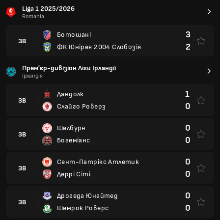
Liga 1 2025/2026
Romania
3
Ботошані
ЗВ
2
ФК Юнірея 2004 Слобозія
Прем'єр-дивізіон Ліги Ірландії
Ірландія
1
Дандолк
ЗВ
0
Слайго Роверз
0
Шелбурн
ЗВ
0
Богеміанс
0
Сент-Патрікс Атлетик
ЗВ
0
Деррі Сіті
0
Дрогеда Юнайтед
ЗВ
0
Шемрок Роверс