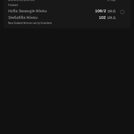
Womens ODI
(2nd ODI)
07 бер
Finished
Нова Зеландія Жінки
106/2
(
16.2
)
Зімбабве Жінки
102
(
29.1
)
New Zealand Women win by 8 wickets