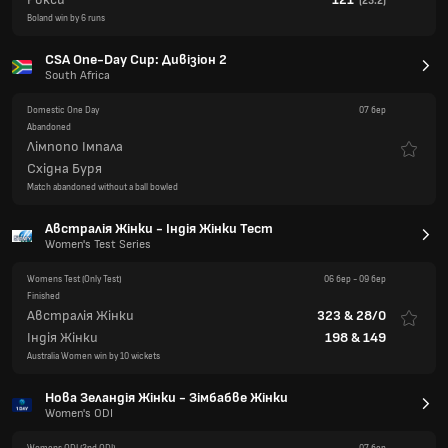
(
23.2
)
Boland win by 6 runs
CSA One-Day Cup: Дивізіон 2
South Africa
Domestic One Day
07 бер
Abandoned
Лімпопо Імпала
Східна Буря
Match abandoned without a ball bowled
Австралія Жінки - Індія Жінки Тест
Women's Test Series
Womens Test
(Only Test)
06 бер
-
09 бер
Finished
Австралія Жінки
323
&
28/0
Індія Жінки
198
&
149
Australia Women win by 10 wickets
Нова Зеландія Жінки - Зімбабве Жінки
Women's ODI