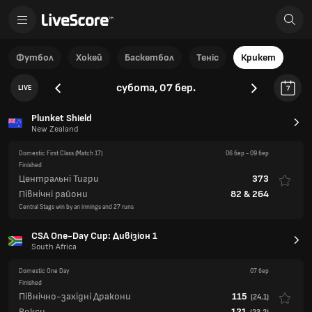
Футбол
Хокей
Баскетбол
Теніс
Крикет
субота, 07 бер.
LIVE
7
Plunket Shield
New Zealand
Domestic First Class
(Match 17)
06 бер
-
09 бер
Finished
Центральні Тигри
373
Північні райони
82
&
264
Central Stags win by an innings and 27 runs
CSA One-Day Cup: Дивізіон 1
South Africa
Domestic One Day
07 бер
Finished
Північно-західні Дракони
115
(
24.1
)
Рокси
121