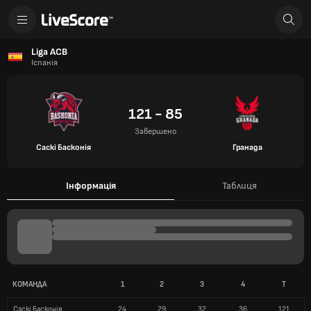
Liga ACB
Іспанія
121 - 85
Завершено
Саскі Басконія
Гранада
Інформація
Таблиця
КОМАНДА
1
2
3
4
T
Саскі Басконія
24
29
32
36
121