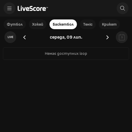
Футбол
Хокей
Баскетбол
Теніс
Крикет
середа, 09 лип.
LIVE
9
Немає доступних ігор