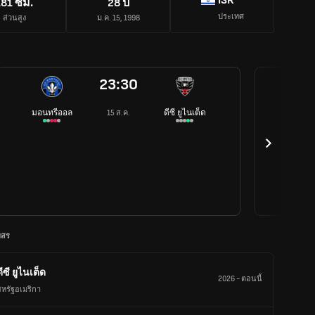
ISR
181 ซม.
28 ปี
ประเทศ
ส่วนสูง
ม.ค. 15, 1998
23:30
มอนทรีออล
ดีซี ยูไนเต็ด
15 ส.ค.
มสร
ดีซี ยูไนเต็ด
2026
-
ตอนนี้
สหรัฐอเมริกา