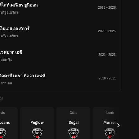
ฟิไลท์เดเฟียร ยูนิออน
2023
-
2026
สหรัฐอเมริกา
เอ็มเอส ออ สตาร์
2025
-
2025
สหรัฐอเมริกา
โวฟบวก เอซี
2021
-
2023
ออสเตรีย
มัคคาบี เพธา ทิควา เอฟซี
2016
-
2021
อิสราเอล
ีม
uis
Gabe
Jacob
teanu
Peglow
Segal
Murrell