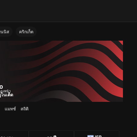
ทนนิส
คริกเก็ต
o
กองหน้า
ยูไนเต็ด
แมทช์
สถิติ