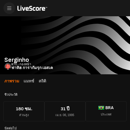
Serginho
#70 - กองหน้า
ฟาทิฮ การากัมรุก เอสเค
ภาพรวม
แมทช์
สถิติ
ชีวประวัติ
BRA
180 ซม.
31 ปี
ประเทศ
ส่วนสูง
เม.ย. 06, 1995
นัดต่อไป