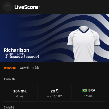
Richarlison
#9 - กองหน้า
ท็อตแน่ม ฮ็อตสเปอร์
ภาพรวม
แมทช์
สถิติ
ชีวประวัติ
BRA
184 ซม.
29 ปี
ประเทศ
ส่วนสูง
พ.ค. 10, 1997
นัดต่อไป