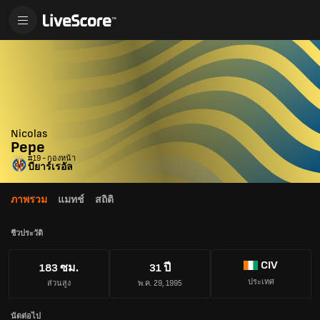
Nicolas
Pepe
#19 - กองหน้า
บียาร์เรอัล
ภาพรวม
แมทช์
สถิติ
ชีวประวัติ
CIV
183 ซม.
31 ปี
ประเทศ
ส่วนสูง
พ.ค. 29, 1995
นัดต่อไป