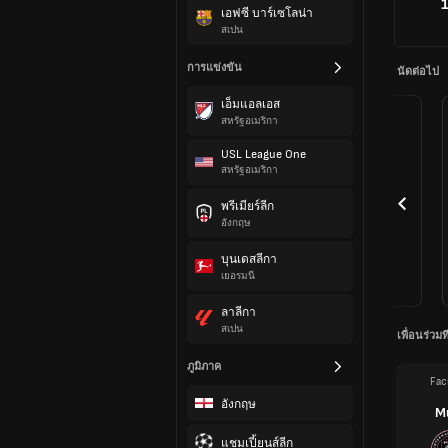
เอฟซี บาร์เซโลน่า
สเปน
การแข่งขัน
นัดต่อไป
เอ็มแอลเอส
สหรัฐอเมริกา
USL League One
สหรัฐอเมริกา
พรีเมียร์ลีก
อังกฤษ
บุนเดสลีกา
เยอรมนี
ลาลีกา
สเปน
เพื่อนร่วมท
ภูมิภาค
Fac
อังกฤษ
M
แชมเปี้ยนส์ลีก