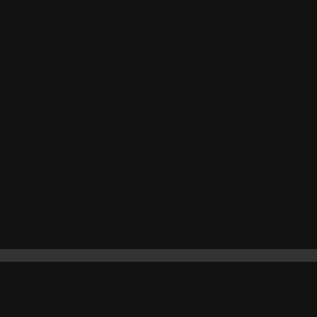
เกี่ยวกับ
Micael Statistics