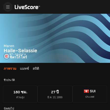
Maren
Haile-Selassie
#7 - กองกลาง
ชิคาโก้ ไฟร์
ภาพรวม
แมทช์
สถิติ
ชีวประวัติ
SUI
180 ซม.
27 ปี
ประเทศ
ส่วนสูง
มี.ค. 13, 1999
นัดต่อไป