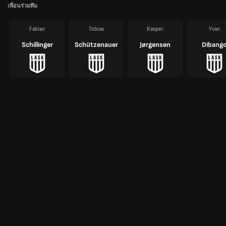
เพื่อนร่วมทีม
Fabian
Tobias
Kasper
Yvan
Schillinger
Schützenauer
Jørgensen
Dibang