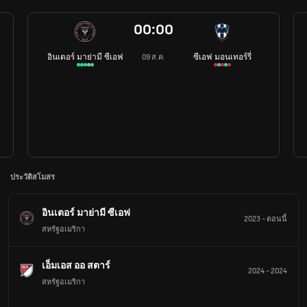
00:00
อินเตอร์ มาย่ามี ซีเอฟ
ซีเอฟ มอนเทอร์รี่
09 ส.ค.
ประวัติสโมสร
อินเตอร์ มาย่ามี ซีเอฟ
2023
-
ตอนนี้
สหรัฐอเมริกา
เอ็มเอส ออ สตาร์
2024
-
2024
สหรัฐอเมริกา