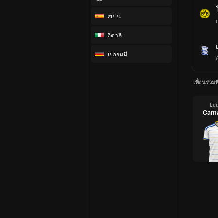
สเปน
อิตาลี
เยอรมนี
เพื่อนร่วมท
Edu
Cama