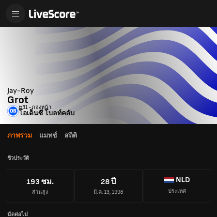
Jay-Roy
Grot
#31 - กองหน้า
โอเด็นซี โบลท์คลับ
ภาพรวม
แมทช์
สถิติ
ชีวประวัติ
NLD
193 ซม.
28 ปี
ประเทศ
ส่วนสูง
มี.ค. 13, 1998
นัดต่อไป