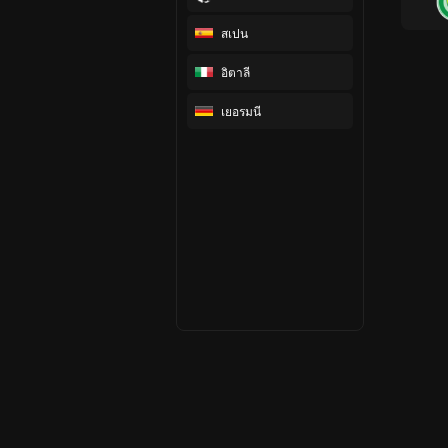
สเปน
อิตาลี
เยอรมนี