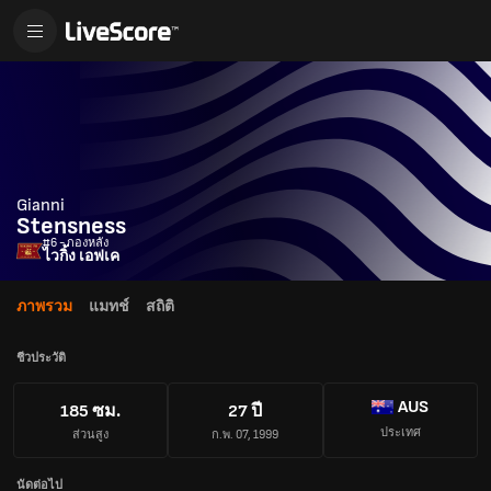
Gianni
Stensness
#6 - กองหลัง
ไวกิ้ง เอฟเค
ภาพรวม
แมทช์
สถิติ
ชีวประวัติ
AUS
185 ซม.
27 ปี
ประเทศ
ส่วนสูง
ก.พ. 07, 1999
นัดต่อไป