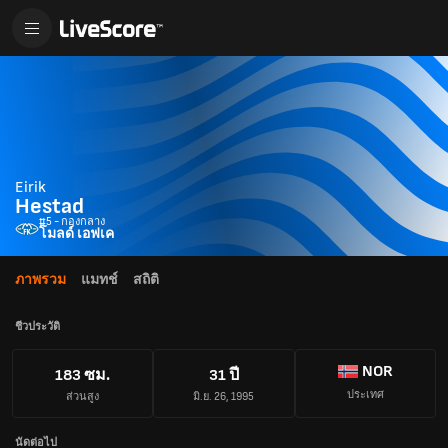
Eirik
Hestad
#5 - กองกลาง
โมลด์ เอฟเค
ภาพรวม
แมทช์
สถิติ
ชีวประวัติ
NOR
183 ซม.
31 ปี
ประเทศ
ส่วนสูง
มิ.ย. 26, 1995
นัดต่อไป