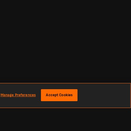
Manage Preferences
Accept Cookies