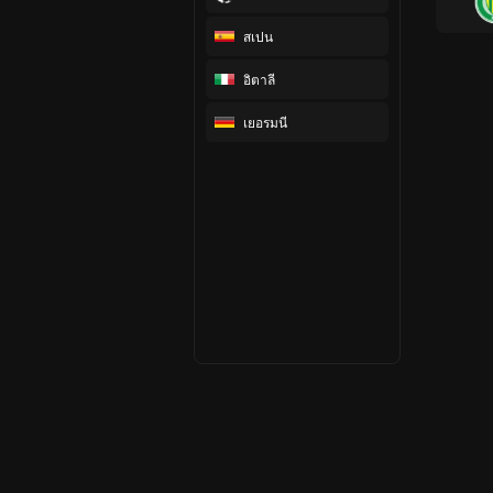
สเปน
อิตาลี
เยอรมนี