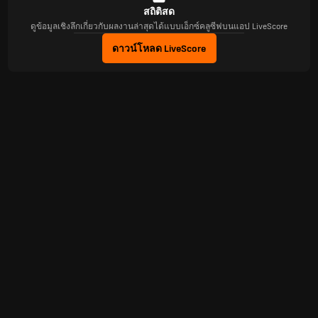
สถิติสด
ดูข้อมูลเชิงลึกเกี่ยวกับผลงานล่าสุดได้แบบเอ็กซ์คลูซีฟบนแอป LiveScore
ดาวน์โหลด LiveScore