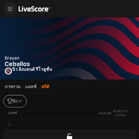
Brayan
Ceballos
นิว อิงแลนด์ รีโวลูชั่น
ภาพรวม
แมทช์
สถิติ
ลีก
อันดับการ
แมทช์
อันดับทีม
แข่งขัน
ลีก