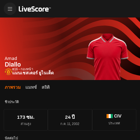
Amad
Diallo
#16 - กองหน้า
แมนเชสเตอร์ ยูไนเต็ด
ภาพรวม
แมทช์
สถิติ
ชีวประวัติ
CIV
173 ซม.
24 ปี
ประเทศ
ส่วนสูง
ก.ค. 11, 2002
นัดต่อไป