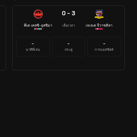
0 - 3
พีเค เคสซิ-อุสซิมา
เจเจเค จีวาซคิลา
เต็มเวลา
-
-
-
นาทีที่เล่น
ประตู
การแอสซิสต์