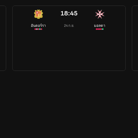
18:45
อันดอร์รา
มอลตา
24 ก.ย.