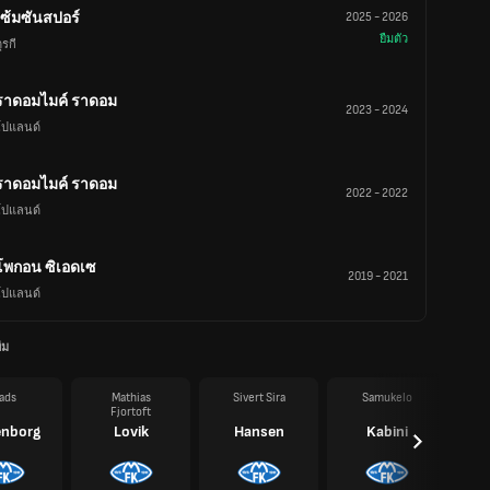
เซ้มซันสปอร์
2025
-
2026
ยืมตัว
ุรกี
ราดอมไมค์ ราดอม
2023
-
2024
โปแลนด์
ราดอมไมค์ ราดอม
2022
-
2022
โปแลนด์
โพกอน ซิเอดเซ
2019
-
2021
โปแลนด์
ีม
ads
Mathias
Sivert Sira
Samukelo
Fjortoft
enborg
Lovik
Hansen
Kabini