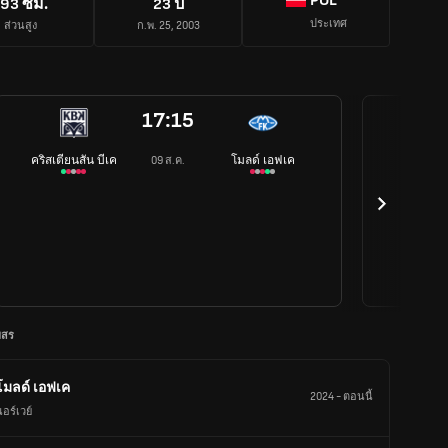
POL
93 ซม.
23 ปี
ประเทศ
ส่วนสูง
ก.พ. 25, 2003
17:15
คริสเตียนสัน บีเค
โมลด์ เอฟเค
09 ส.ค.
มสร
โมลด์ เอฟเค
2024
-
ตอนนี้
อร์เวย์