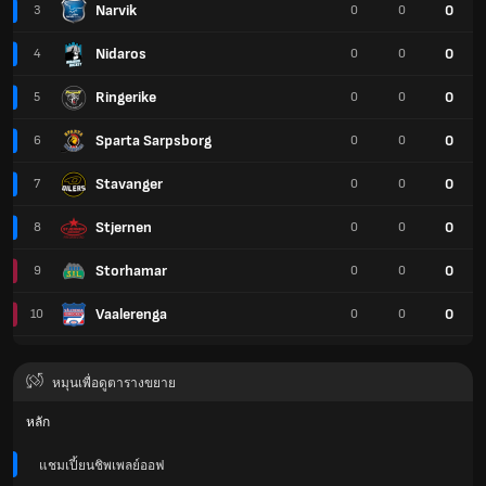
Narvik
0
3
0
0
Nidaros
0
4
0
0
Ringerike
0
5
0
0
Sparta Sarpsborg
0
6
0
0
Stavanger
0
7
0
0
Stjernen
0
8
0
0
Storhamar
0
9
0
0
Vaalerenga
0
10
0
0
หมุนเพื่อดูตารางขยาย
หลัก
แชมเปี้ยนชิพเพลย์ออฟ