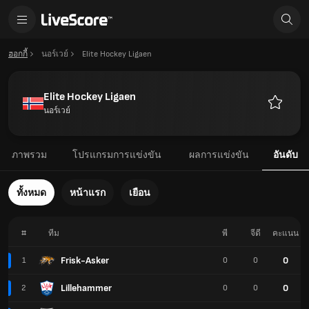
ฮอกกี้
นอร์เวย์
Elite Hockey Ligaen
Elite Hockey Ligaen
นอร์เวย์
รายการ
โปรด
ภาพรวม
โปรแกรมการแข่งขัน
ผลการแข่งขัน
อันดับ
ทั้งหมด
หน้าแรก
เยือน
#
ทีม
พี
จีดี
คะแนน
Frisk-Asker
0
1
0
0
Lillehammer
0
2
0
0