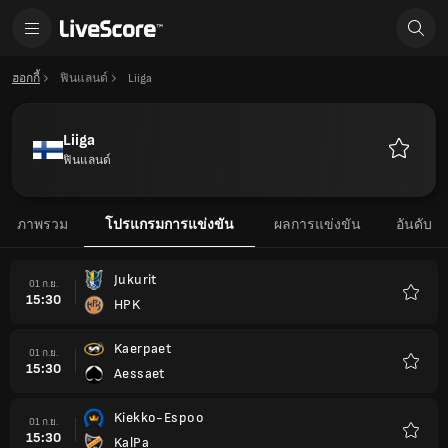
ฮอกกี้
ฟินแลนด์
Liiga
Liiga
ฟินแลนด์
รายการ
โปรด
ภาพรวม
โปรแกรมการแข่งขัน
ผลการแข่งขัน
อันดับ
Jukurit
01 ก.ย.
15:30
HPK
รายกา
โปรด
Kaerpaet
01 ก.ย.
15:30
Aessaet
รายกา
โปรด
Kiekko-Espoo
01 ก.ย.
15:30
KalPa