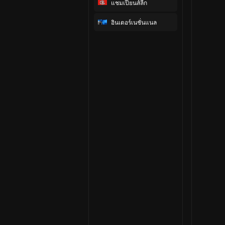
แชมเปี้ยนส์ลีก
อินเตอร์เนชั่นแนล