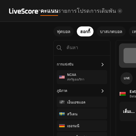
คะแนน
รายการโปรด
การเดิมพัน
ฟุตบอล
ฮอกกี้
บาสเกตบอล
เ
การแข่งขัน
NCAA
LIVE
สหรัฐอเมริกา
ภูมิภาค
Ext
Bel
เอ็นเอชแอล
เต็มเวลา
สวีเดน
เยอรมนี