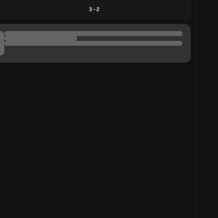
3
-
2