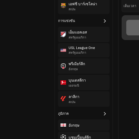
เอฟซี บาร์เซโลน่า
เต็มเวลา
สเปน
การแข่งขัน
เอ็มแอลเอส
สหรัฐอเมริกา
USL League One
สหรัฐอเมริกา
พรีเมียร์ลีก
อังกฤษ
บุนเดสลีกา
เยอรมนี
ลาลีกา
สเปน
ภูมิภาค
อังกฤษ
แชมเปี้ยนส์ลีก