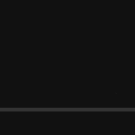
เกี่ยวกับ