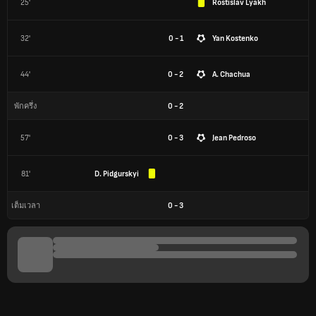
25'
Rostislav Lyakh
32'
0 - 1
Yan Kostenko
44'
0 - 2
A. Chachua
0
-
2
พักครึ่ง
57'
0 - 3
Jean Pedroso
81'
D. Pidgurskyi
0
-
3
เต็มเวลา