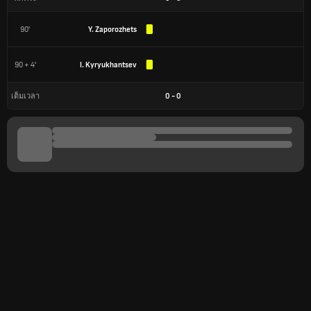
90'
Y. Zaporozhets
90 + 4'
I. Kyryukhantsev
0
-
0
เต็มเวลา