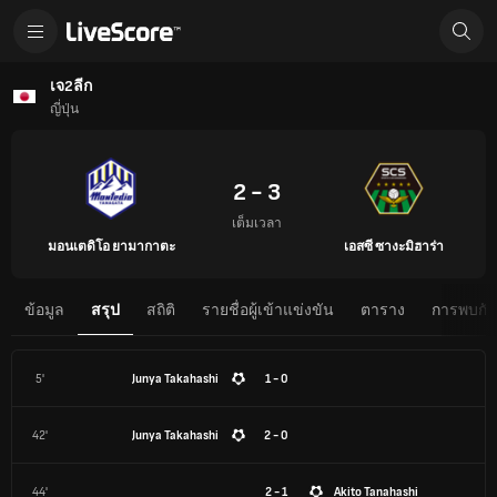
เจ2ลีก
ญี่ปุ่น
2 - 3
เต็มเวลา
มอนเตดิโอ ยามากาตะ
เอสซี ซางะมิฮาร่า
ข้อมูล
สรุป
สถิติ
รายชื่อผู้เข้าแข่งขัน
ตาราง
การพบกันต
5'
Junya Takahashi
1 - 0
42'
Junya Takahashi
2 - 0
44'
2 - 1
Akito Tanahashi